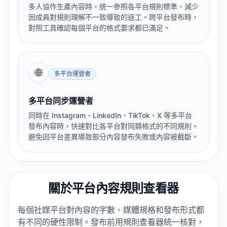
多人協作生產內容時，統一參照各平台規則標準，減少
因成員對規則理解不一致導致的返工。跨平台發布時，
對照工具確認每個平台的格式要求都已滿足。
🌐
多平台運營者
多平台同步運營者
同時在 Instagram、LinkedIn、TikTok、X 等多平台
發布內容時，快速對比各平台對同類格式的不同規則。
避免因平台差異導致部分內容發布失敗或內容被截斷。
關於平台內容規則查看器
每個社媒平台對內容的字數、媒體規格和發布形式都
有不同的硬性限制。發布前用規則查看器統一核對，