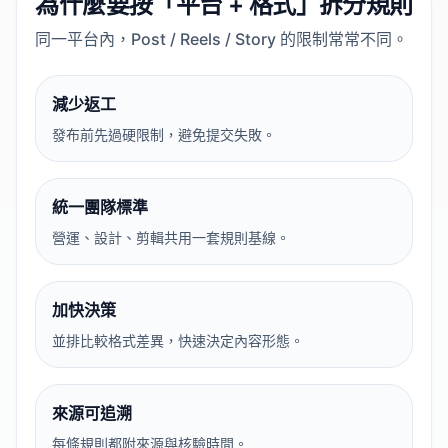
為什麼要按「平台 + 格式」拆分規則
同一平台內，Post / Reels / Story 的限制常常不同。
減少返工
發布前先過硬限制，避免提交失敗。
統一團隊標準
營運、設計、剪輯共用一套規則基線。
加快決策
並排比較格式差異，快速決定內容形態。
來源可追溯
每條規則都附來源與核驗時間。