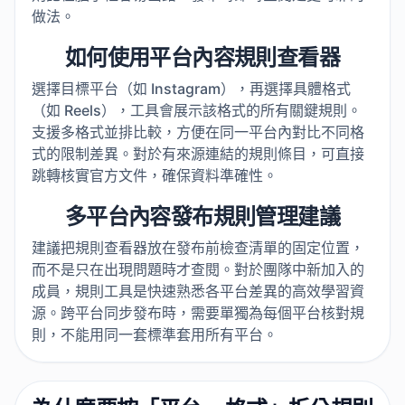
做法。
如何使用平台內容規則查看器
選擇目標平台（如 Instagram），再選擇具體格式
（如 Reels），工具會展示該格式的所有關鍵規則。
支援多格式並排比較，方便在同一平台內對比不同格
式的限制差異。對於有來源連結的規則條目，可直接
跳轉核實官方文件，確保資料準確性。
多平台內容發布規則管理建議
建議把規則查看器放在發布前檢查清單的固定位置，
而不是只在出現問題時才查閱。對於團隊中新加入的
成員，規則工具是快速熟悉各平台差異的高效學習資
源。跨平台同步發布時，需要單獨為每個平台核對規
則，不能用同一套標準套用所有平台。