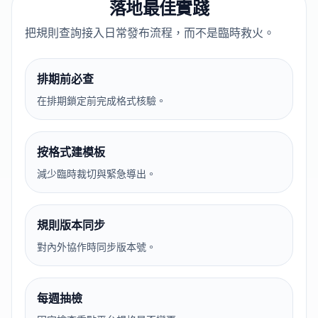
落地最佳實踐
把規則查詢接入日常發布流程，而不是臨時救火。
排期前必查
在排期鎖定前完成格式核驗。
按格式建模板
減少臨時裁切與緊急導出。
規則版本同步
對內外協作時同步版本號。
每週抽檢