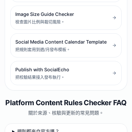
Image Size Guide Checker
檢查圖片比例與裁切風險。
Social Media Content Calendar Template
把規則套用到週/月發布模板。
Publish with SocialEcho
把校驗結果接入發布執行。
Platform Content Rules Checker FAQ
關於來源、核驗與更新的常見問題。
規則都來自官方嗎？