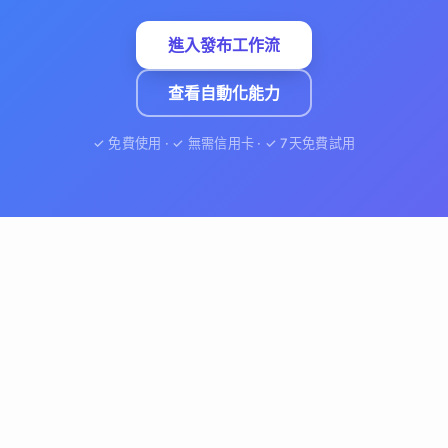
進入發布工作流
查看自動化能力
✓ 免費使用 · ✓ 無需信用卡 · ✓ 7天免費試用