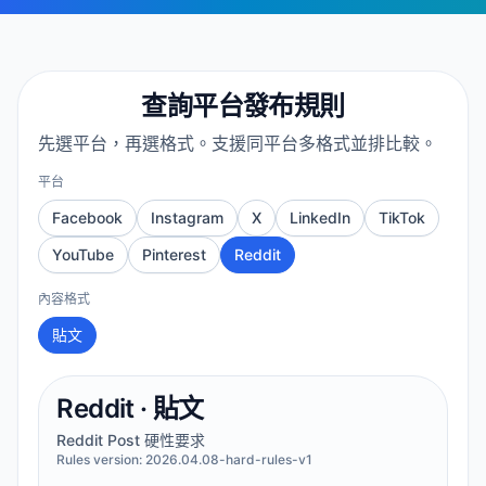
查詢平台發布規則
先選平台，再選格式。支援同平台多格式並排比較。
平台
Facebook
Instagram
X
LinkedIn
TikTok
YouTube
Pinterest
Reddit
內容格式
貼文
Reddit
·
貼文
Reddit Post 硬性要求
Rules version:
2026.04.08-hard-rules-v1