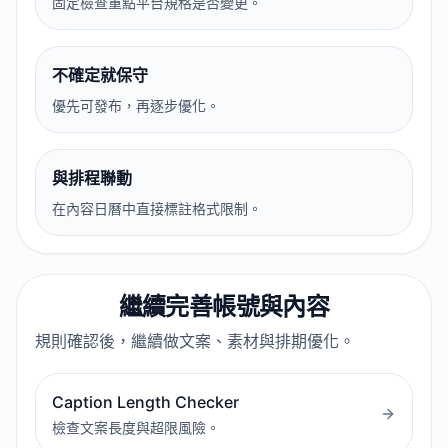
固定檢查重點平台規格是否變更。
不確定就保守
優先可發布，再逐步優化。
與排程聯動
在內容日曆中直接標註格式限制。
繼續完善帳號與內容
規則確認後，繼續做文案、素材與排期優化。
Caption Length Checker
檢查文案長度與超限風險。