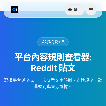
繁
規則型免費工具
平台內容規則查看器:
Reddit 貼文
選擇平台與格式，一次查看文字限制、媒體規格、數
量規則與來源證據。