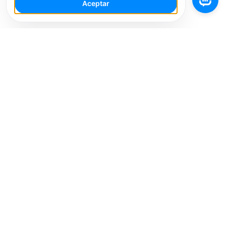
Aceptar
Tu Espacio de Trabajo de IA para Redes Sociales con
múltiples cuentas. Simplifica tu flujo de trabajo,
interactúa de manera más inteligente y crece más
rápido.