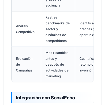
audiencia
Rastrear
benchmarks del
Identificar
Análisis
sector y
brechas y
Competitivo
dinámicas de
oportunidades
competidores
Medir cambios
Evaluación
antes y
Cuantificar el
de
después de
retorno de la
Campañas
actividades de
inversión
marketing
Integración con SocialEcho