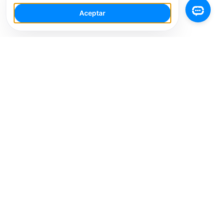
Aceptar
Tu Espacio de Trabajo de IA para Redes Sociales con
múltiples cuentas. Simplifica tu flujo de trabajo,
interactúa de manera más inteligente y crece más
rápido.