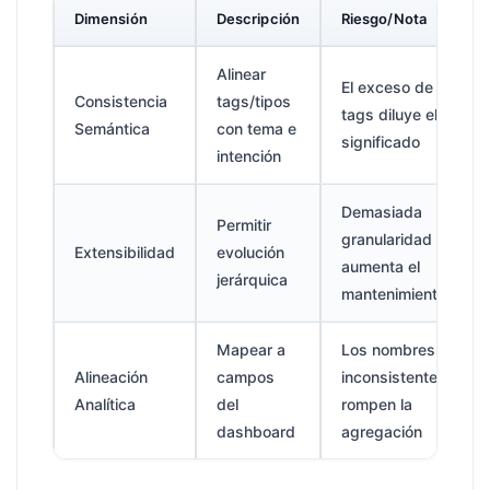
Dimensión
Descripción
Riesgo/Nota
Alinear
El exceso de
Consistencia
tags/tipos
tags diluye el
Semántica
con tema e
significado
intención
Demasiada
Permitir
granularidad
Extensibilidad
evolución
aumenta el
jerárquica
mantenimiento
Mapear a
Los nombres
Alineación
campos
inconsistentes
Analítica
del
rompen la
dashboard
agregación