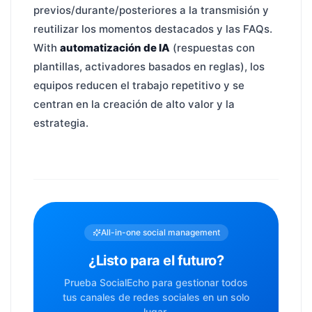
previos/durante/posteriores a la transmisión y
reutilizar los momentos destacados y las FAQs.
With
automatización de IA
(respuestas con
plantillas, activadores basados en reglas), los
equipos reducen el trabajo repetitivo y se
centran en la creación de alto valor y la
estrategia.
All-in-one social management
¿Listo para el futuro?
Prueba SocialEcho para gestionar todos
tus canales de redes sociales en un solo
lugar.