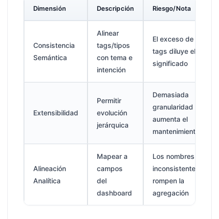
Dimensión
Descripción
Riesgo/Nota
Alinear
El exceso de
Consistencia
tags/tipos
tags diluye el
Semántica
con tema e
significado
intención
Demasiada
Permitir
granularidad
Extensibilidad
evolución
aumenta el
jerárquica
mantenimiento
Mapear a
Los nombres
Alineación
campos
inconsistentes
Analítica
del
rompen la
dashboard
agregación