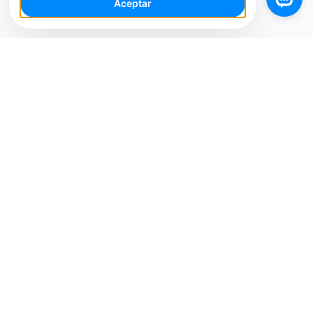
Aceptar
Tu Espacio de Trabajo de IA para Redes Sociales con
múltiples cuentas. Simplifica tu flujo de trabajo,
interactúa de manera más inteligente y crece más
rápido.