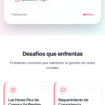
Publicación
Activo
Desafíos que enfrentas
Problemas comunes que ralentizan tu gestión de redes
sociales
01
01
02
02
El tráfico de compras de
El algoritmo de TikTok
TikTok Shop alcanza su
Shop favorece a
pico en horas
publicadores
Las Horas Pico de
Requerimiento de
específicas, pero
consistentes, pero
Compra Se Pierden
Consistencia