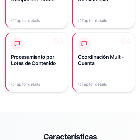
publicar manualmente
mantener manualmente
videos con compras en
un calendario diario en
esos momentos en
una matriz de cuentas
Tap for details
Tap to flip back
Tap for details
Tap to flip back
todas las cuentas es
consume tiempo.
insostenible.
03
03
04
04
Los operadores
Coordinar cuándo se
frecuentemente crean
publica cada cuenta
videos con compras por
TikTok Shop Official,
Procesamiento por
Coordinación Multi-
lotes, pero espaciar
TikTok Shop Marketing y
Lotes de Contenido
Cuenta
manualmente su
TikTok Affiliate Creator
publicación en las
sin un calendario
cuentas requiere
unificado provoca
Tap for details
Tap to flip back
Tap for details
Tap to flip back
atención constante.
conflictos y huecos.
Características