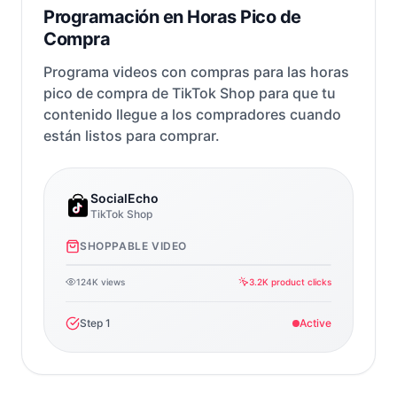
Programación en Horas Pico de
Compra
Programa videos con compras para las horas
pico de compra de TikTok Shop para que tu
contenido llegue a los compradores cuando
están listos para comprar.
SocialEcho
TikTok Shop
Buy
$29.9
SHOPPABLE VIDEO
124K views
3.2K product clicks
Step
1
Active