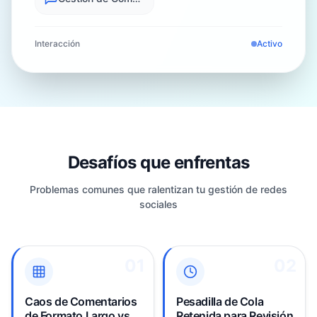
Interacción
Activo
Desafíos que enfrentas
Problemas comunes que ralentizan tu gestión de redes
sociales
01
01
02
02
YouTube Studio te obliga
El filtro de spam
a cambiar entre
excesivamente agresivo
pestañas para
de YouTube retiene
Caos de Comentarios
Pesadilla de Cola
comentarios de videos
cientos de comentarios
de Formato Largo vs
Retenida para Revisión