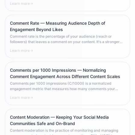
social media engagement — they require effort to write, signal
Learn more
genuine interest, and carry powerful signals to platform algorithms
that your content deserves wider distribution.
Comment Rate — Measuring Audience Depth of
Engagement Beyond Likes
Comment rate is the percentage of your audience (reach or
followers) that leaves a comment on your content. It's a stronger
engagement signal than like rate because comments require
Learn more
deliberate effort. Comment rate benchmarks vary significantly by
platform, content type, and industry — making context essential
when interpreting results.
Comments per 1000 Impressions — Normalizing
Comment Engagement Across Different Content Scales
Comments per 1000 impressions (C/1000I) is a normalized
engagement metric that measures how many comments your
content generates per 1,000 times it's displayed. Unlike raw
Learn more
comment counts, this metric enables fair comparison across posts
with vastly different impression volumes — whether a post got
10,000 or 1,000,000 impressions.
Content Moderation — Keeping Your Social Media
Communities Safe and On-Brand
Content moderation is the practice of monitoring and managing