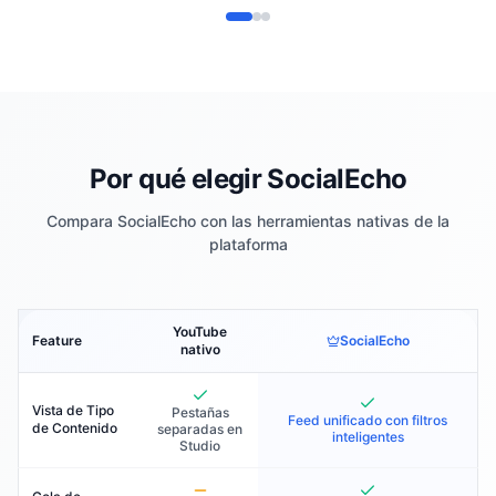
Por qué elegir SocialEcho
Compara SocialEcho con las herramientas nativas de la
plataforma
YouTube
Feature
SocialEcho
nativo
Vista de Tipo
Pestañas
Feed unificado con filtros
de Contenido
separadas en
inteligentes
Studio