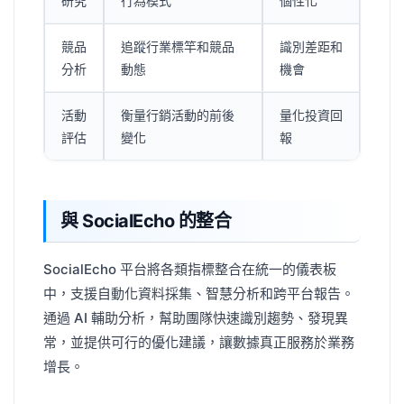
研究
行為模式
個性化
競品
追蹤行業標竿和競品
識別差距和
分析
動態
機會
活動
衡量行銷活動的前後
量化投資回
評估
變化
報
與 SocialEcho 的整合
SocialEcho 平台將各類指標整合在統一的儀表板
中，支援自動化資料採集、智慧分析和跨平台報告。
通過 AI 輔助分析，幫助團隊快速識別趨勢、發現異
常，並提供可行的優化建議，讓數據真正服務於業務
增長。