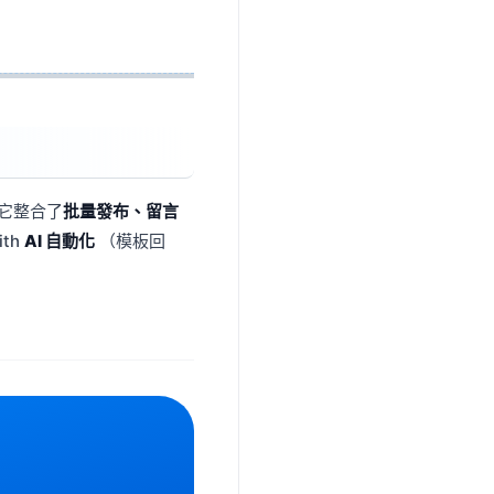
s, 它整合了
批量發布、留言
th
AI 自動化
（模板回