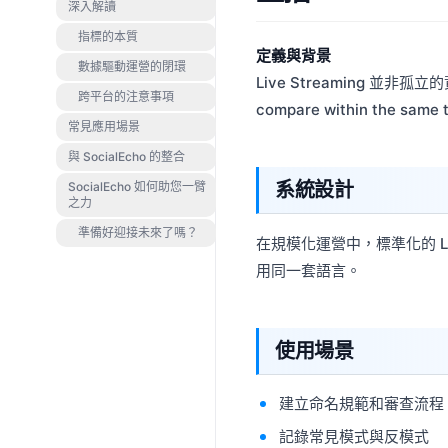
深入解讀
指標的本質
定義與背景
數據驅動運營的閉環
Live Streaming 並非孤
跨平台的注意事項
compare within the same t
常見應用場景
與 SocialEcho 的整合
系統設計
SocialEcho 如何助您一臂
之力
準備好迎接未來了嗎？
在規模化運營中，標準化的 L
用同一套語言。
使用場景
建立命名規範和審查流程
記錄常見模式與反模式