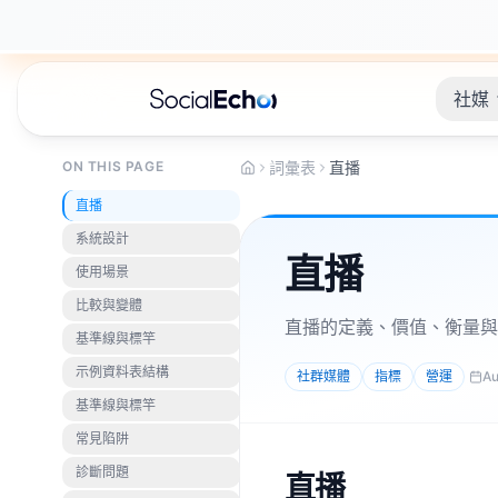
社媒
ON THIS PAGE
詞彙表
直播
直播
系統設計
直播
使用場景
比較與變體
直播的定義、價值、衡量與
基準線與標竿
示例資料表結構
社群媒體
指標
營運
Au
基準線與標竿
常見陷阱
診斷問題
直播