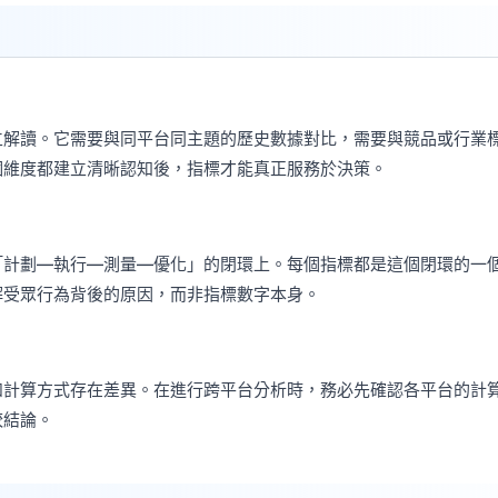
立解讀。它需要與同平台同主題的歷史數據對比，需要與競品或行業
個維度都建立清晰認知後，指標才能真正服務於決策。
「計劃—執行—測量—優化」的閉環上。每個指標都是這個閉環的一
解受眾行為背後的原因，而非指標數字本身。
和計算方式存在差異。在進行跨平台分析時，務必先確認各平台的計
較結論。