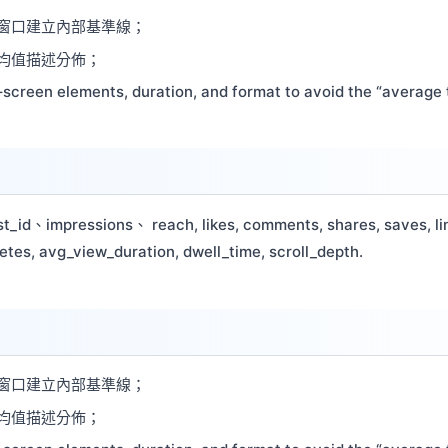
窗口建立內部基準線；
均值描述分佈；
‑screen elements, duration, and format to avoid the “average 
、impressions、 reach, likes, comments, shares, saves, link
etes, avg_view_duration, dwell_time, scroll_depth.
窗口建立內部基準線；
均值描述分佈；