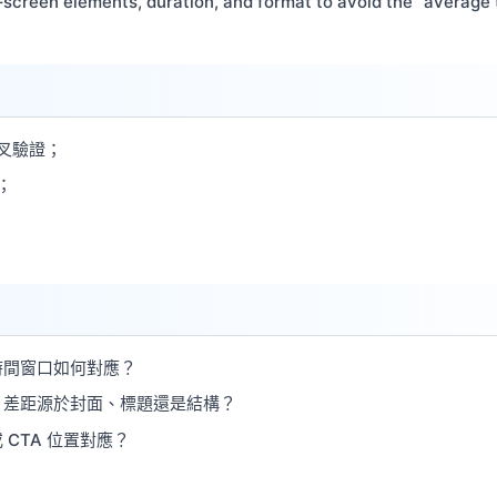
‑screen elements, duration, and format to avoid the “average 
叉驗證；
；
時間窗口如何對應？
，差距源於封面、標題還是結構？
CTA 位置對應？