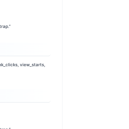
trap.”
_clicks, view_starts,