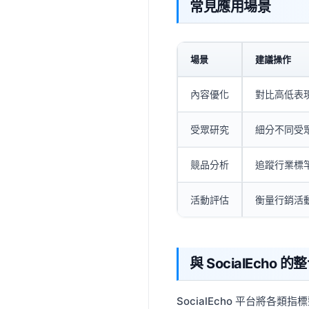
常見應用場景
場景
建議操作
內容優化
對比高低表
受眾研究
細分不同受
競品分析
追蹤行業標
活動評估
衡量行銷活
與 SocialEcho 的
SocialEcho 平台將