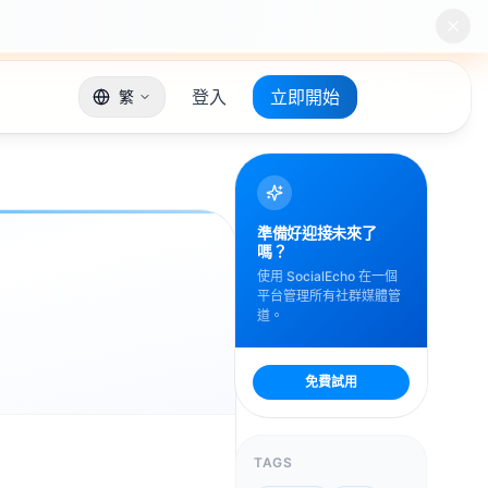
登入
立即開始
繁
準備好迎接未來了
嗎？
使用 SocialEcho 在一個
平台管理所有社群媒體管
道。
免費試用
TAGS