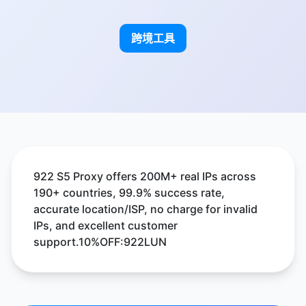
跨境工具
922 S5 Proxy offers 200M+ real IPs across
190+ countries, 99.9% success rate,
accurate location/ISP, no charge for invalid
IPs, and excellent customer
support.10%OFF:922LUN