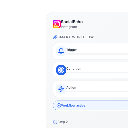
SocialEcho
Instagram
SMART WORKFLOW
Trigger
Condition
Action
Workflow active
Step
2