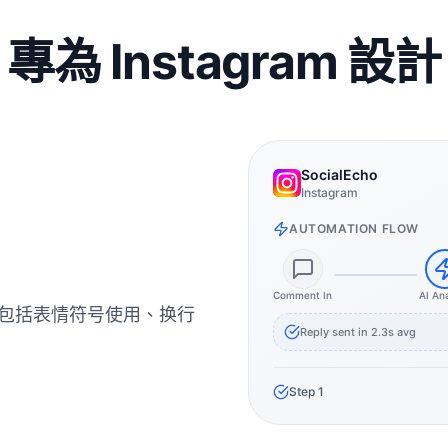
專為 Instagram 設計
SocialEcho
Instagram
AUTOMATION FLOW
Comment In
AI An
題，包括表情符号使用、换行
Reply sent in 2.3s avg
Step
1