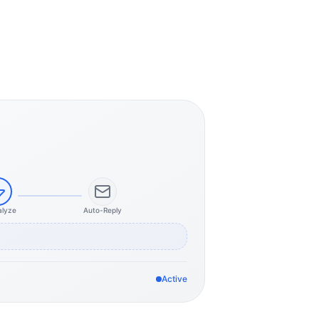
alyze
Auto-Reply
Active