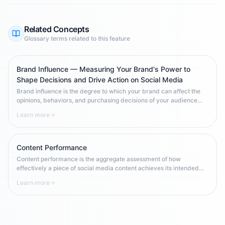
Related Concepts
Glossary terms related to this feature
Brand Influence — Measuring Your Brand's Power to
Shape Decisions and Drive Action on Social Media
Brand influence is the degree to which your brand can affect the
opinions, behaviors, and purchasing decisions of your audience
across social platforms. Unlike brand exposure (being seen) or
Learn more
brand recognition (being remembered), influence is about the
brand's power to change what people think, say, and do. It's the
highest-order social media metric — and the hardest to build.
Content Performance
Content performance is the aggregate assessment of how
effectively a piece of social media content achieves its intended
goal — measured through platform-specific metrics like reach,
Learn more
engagement rate, saves, clicks, and conversions relative to
benchmarks.