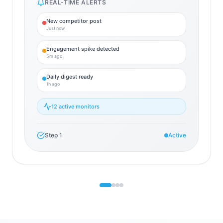
REAL-TIME ALERTS
New competitor post
Just now
Engagement spike detected
5m ago
Daily digest ready
1h ago
12 active monitors
Step
1
Active