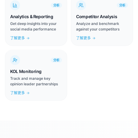
分析
分析
Analytics & Reporting
Competitor Analysis
Get deep insights into your
Analyze and benchmark
social media performance
against your competitors
了解更多
了解更多
分析
KOL Monitoring
Track and manage key
opinion leader partnerships
了解更多