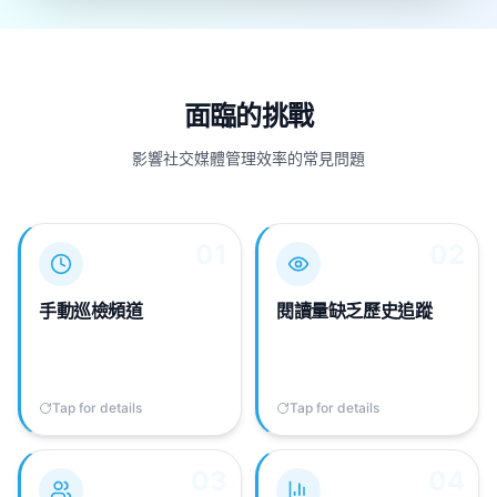
面臨的挑戰
影響社交媒體管理效率的常見問題
01
01
02
02
你必須全天手動查看競品
Telegram 原生僅顯示當下
頻道才不會漏掉新訊息，
閱讀量，無法分析內容熱
效率低且容易遺漏。
度隨時間變化。
手動巡檢頻道
閱讀量缺乏歷史追蹤
Tap for details
Tap to flip back
Tap for details
Tap to flip back
03
03
04
04
對於非自有頻道，缺乏可
若靠手動紀錄，很難持續