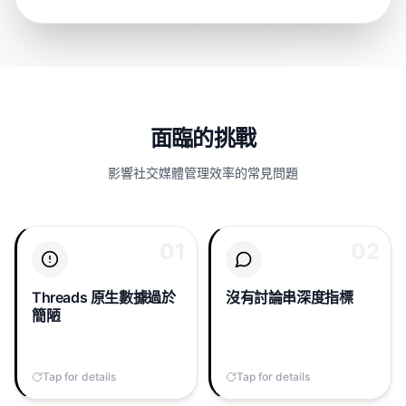
面臨的挑戰
影響社交媒體管理效率的常見問題
01
01
02
02
Threads 僅顯示每則貼文
Threads 演算法獎勵對話
的原始曝光與按讚，沒有
深度，但原生應用不回報
追蹤者增長曲線、沒有每
討論串長度、每則平均回
Threads 原生數據過於
沒有討論串深度指標
則回覆率、沒有觸及熱
覆數，也不告訴你哪則貼
簡陋
圖，只有毫無上下文的幾
文點燃了最長的討論。
個數字。
Tap for details
Tap to flip back
Tap for details
Tap to flip back