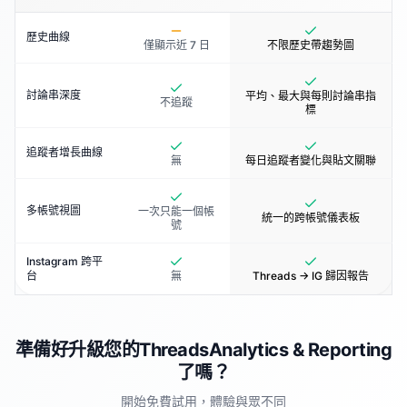
歷史曲線
僅顯示近 7 日
不限歷史帶趨勢圖
討論串深度
平均、最大與每則討論串指
不追蹤
標
追蹤者增長曲線
無
每日追蹤者變化與貼文關聯
多帳號視圖
一次只能一個帳
統一的跨帳號儀表板
號
Instagram 跨平
台
無
Threads → IG 歸因報告
準備好升級您的ThreadsAnalytics & Reporting
了嗎？
開始免費試用，體驗與眾不同