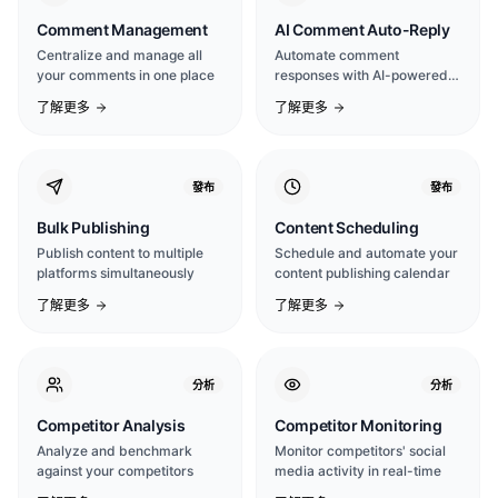
Comment Management
AI Comment Auto-Reply
Centralize and manage all
Automate comment
your comments in one place
responses with AI-powered
intelligence
了解更多
了解更多
發布
發布
Bulk Publishing
Content Scheduling
Publish content to multiple
Schedule and automate your
platforms simultaneously
content publishing calendar
了解更多
了解更多
分析
分析
Competitor Analysis
Competitor Monitoring
Analyze and benchmark
Monitor competitors' social
against your competitors
media activity in real-time