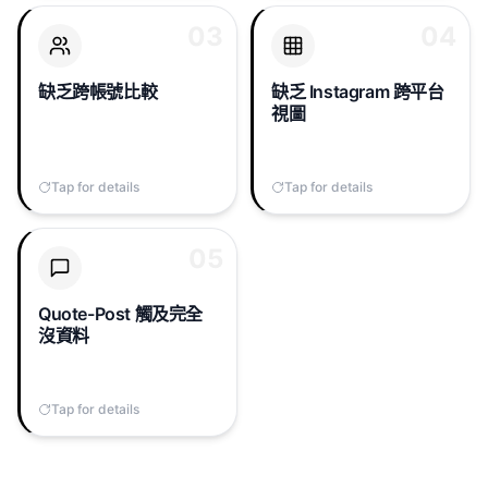
03
03
04
04
同時經營創辦人、品牌與
Threads 與 Instagram 共
產品帳號時，Threads 完
享追蹤者，但原生工具不
全無法把它們並列比較，
會告訴你哪則 Threads 貼
缺乏跨帳號比較
缺乏 Instagram 跨平台
每個帳號都是資訊孤島。
文帶動 IG 主頁造訪，也不
視圖
會呈現受眾重疊的演變。
Tap for details
Tap to flip back
Tap for details
Tap to flip back
05
05
當別人 Quote-Post 你的
Threads 時，原貼的觸及
提升在原生 Insights 標籤
Quote-Post 觸及完全
裡完全不可見。你只看到
沒資料
自己貼文的曝光，看不到
真正在驅動演算法的漣漪
效應。
Tap for details
Tap to flip back