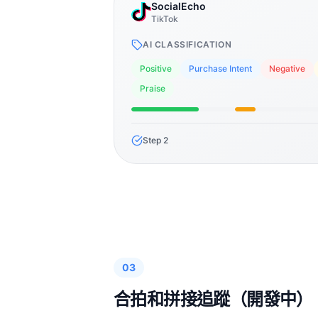
SocialEcho
TikTok
AI CLASSIFICATION
Positive
Purchase Intent
Negative
Praise
Step
2
03
合拍和拼接追蹤（開發中）