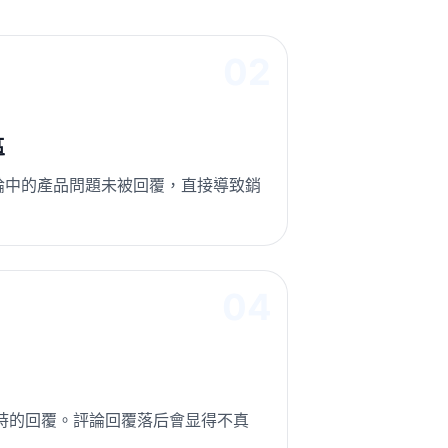
02
區
視頻評論中的產品問題未被回覆，直接導致銷
04
乎即時的回覆。評論回覆落后會显得不真