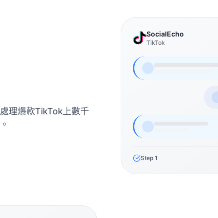
SocialEcho
TikTok
理爆款TikTok上數千
。
Step
1