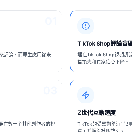
01
TikTok Shop評論盲
千条評論，而原生應用從未
埋在TikTok Shop
售损失和買家信心下降。
03
Z世代互動速度
要在數十个其他創作者的視
TikTok的受眾期望近
實，并扼杀社區勢头。