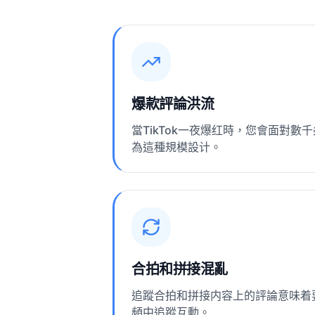
爆款評論洪流
當TikTok一夜爆红時，您會面對數
為這種規模設计。
合拍和拼接混亂
追蹤合拍和拼接内容上的評論意味着
頻中追蹤互動。