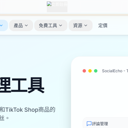
產品
免費工具
資源
定價
SocialEcho -
理工具
ikTok Shop商品的
丝。
評論管理