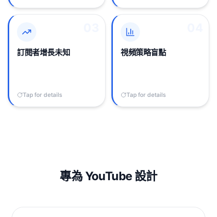
03
03
04
04
YouTube公開顯示訂閱者
無法分析競爭對手上傳頻
數，但不顯示增長速度或
率、視頻時長模式或
趨勢，無法知道競爭對手
Shorts與長視頻策略，只
訂閱者增長未知
視頻策略盲點
是加速還是停滯。
能觀看每次上傳並手動記
錄。
Tap for details
Tap to flip back
Tap for details
Tap to flip back
專為 YouTube 設計