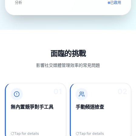
分析
已啟用
面臨的挑戰
影響社交媒體管理效率的常見問題
01
01
02
02
YouTube Studio僅顯示您
追蹤競爭對手意味著手動
自己的頻道分析，沒有競
訪問他們的頻道，記錄訂
爭對手追蹤或對比功能
閱者數，並在電子表格中
無內置競爭對手工具
手動頻道檢查
——您必須手動檢查競爭
記錄熱門視頻——完全手
對手頻道。
動工作。
Tap for details
Tap to flip back
Tap for details
Tap to flip back