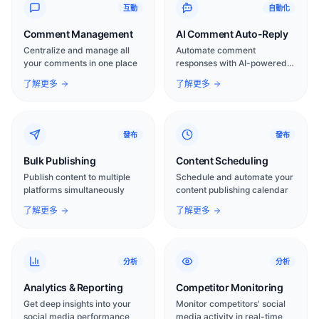
互動
自動化
Comment Management
AI Comment Auto-Reply
Centralize and manage all
Automate comment
your comments in one place
responses with AI-powered
intelligence
了解更多
了解更多
發布
發布
Bulk Publishing
Content Scheduling
Publish content to multiple
Schedule and automate your
platforms simultaneously
content publishing calendar
了解更多
了解更多
分析
分析
Analytics & Reporting
Competitor Monitoring
Get deep insights into your
Monitor competitors' social
social media performance
media activity in real-time