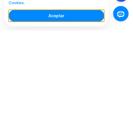
Cookies
.
Aceptar
Tu Espacio de Trabajo de IA para Redes Sociales con
múltiples cuentas. Simplifica tu flujo de trabajo,
interactúa de manera más inteligente y crece más
rápido.