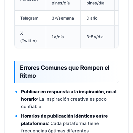
pines/día
pines/día
pines/
Telegram
3×/semana
Diario
3×/día
X
15-
1×/día
3-5×/día
(Twitter)
20×/d
Errores Comunes que Rompen el
Ritmo
Publicar en respuesta a la inspiración, no al
horario
: La inspiración creativa es poco
confiable
Horarios de publicación idénticos entre
plataformas
: Cada plataforma tiene
frecuencias óptimas diferentes