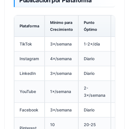
Publicación por Plataforma
Mínimo para
Punto
Máxim
Plataforma
Crecimiento
Óptimo
Profes
TikTok
3×/semana
1-2×/día
3-5×/d
Instagram
4×/semana
Diario
3×/día
LinkedIn
3×/semana
Diario
2×/día
2-
YouTube
1×/semana
Diario
3×/semana
Facebook
3×/semana
Diario
3×/día
10
20-25
50
Pinterest