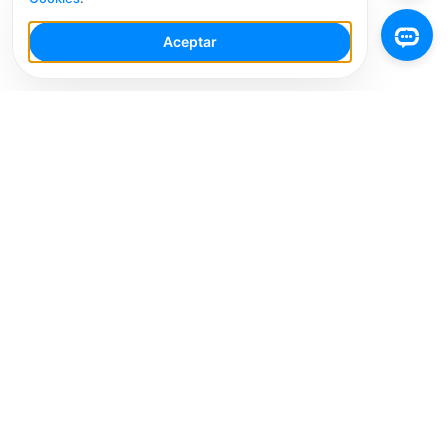
Aceptar
Tu Espacio de Trabajo de IA para Redes Sociales con
múltiples cuentas. Simplifica tu flujo de trabajo,
interactúa de manera más inteligente y crece más
rápido.