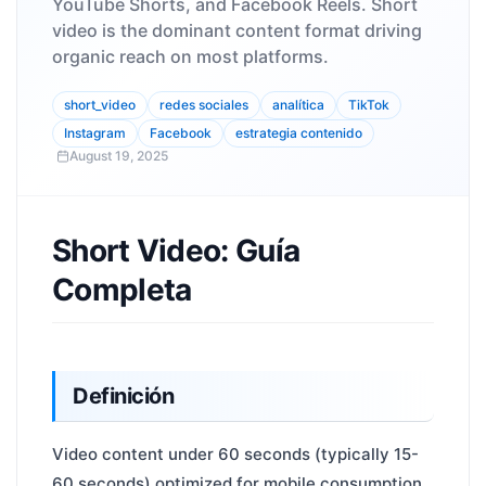
YouTube Shorts, and Facebook Reels. Short
video is the dominant content format driving
organic reach on most platforms.
short_video
redes sociales
analítica
TikTok
Instagram
Facebook
estrategia contenido
August 19, 2025
Short Video: Guía
Completa
Definición
Video content under 60 seconds (typically 15-
60 seconds) optimized for mobile consumption