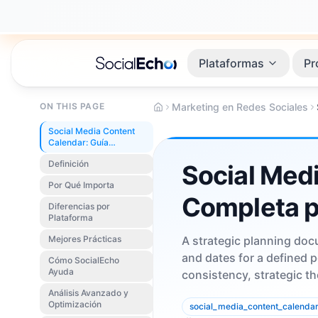
Plataformas
Pr
ON THIS PAGE
Marketing en Redes Sociales
Social Media Content
Calendar: Guía
Completa
Definición
Social Med
Por Qué Importa
Completa p
Diferencias por
Plataforma
Mejores Prácticas
A strategic planning doc
and dates for a defined 
Cómo SocialEcho
Ayuda
consistency, strategic t
Análisis Avanzado y
Optimización
social_media_content_calenda