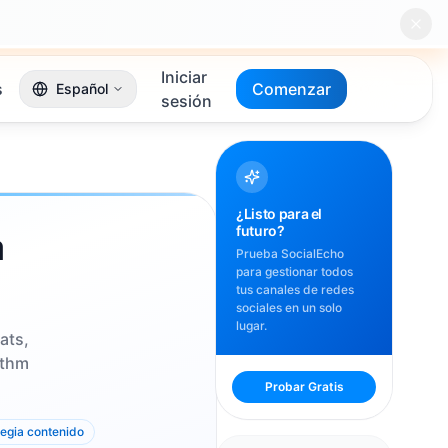
Iniciar
s
Comenzar
Español
sesión
¿Listo para el
futuro?
a
Prueba SocialEcho
para gestionar todos
tus canales de redes
sociales en un solo
lugar.
ats,
ythm
Probar Gratis
tegia contenido