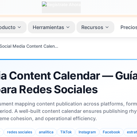
oducto
Herramientas
Recursos
Precio
Social Media Content Calendar — Guía Completa para Redes Sociales
ia Content Calendar — Guí
ara Redes Sociales
ument mapping content publication across platforms, form
period. A well-built content calendar ensures publishing rh
heme cohesion, and operational efficiency.
r
redes sociales
analítica
TikTok
Instagram
Facebook
estra