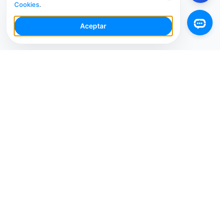
Cookies
.
Aceptar
Tu Espacio de Trabajo de IA para Redes Sociales con
múltiples cuentas. Simplifica tu flujo de trabajo,
interactúa de manera más inteligente y crece más
rápido.