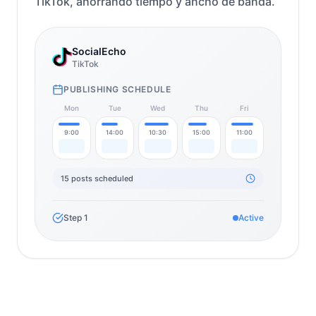
TikTok, ahorrando tiempo y ancho de banda.
SocialEcho
TikTok
PUBLISHING SCHEDULE
Mon
Tue
Wed
Thu
Fri
9:00
14:00
10:30
15:00
11:00
15 posts scheduled
Step
1
Active