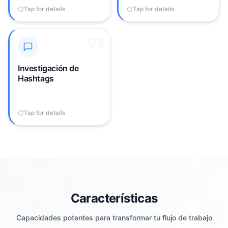
publicación.
banda.
Tap for details
Tap to flip back
Tap for details
Tap to flip back
03
03
Optimizar hashtags para
cada cuenta requiere
investigar
Investigación de
constantemente
Hashtags
hashtags en tendencia y
rastrear cuáles
funcionan para cada
Tap for details
Tap to flip back
nicho.
Características
Capacidades potentes para transformar tu flujo de trabajo