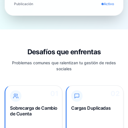
Publicación
Activo
Desafíos que enfrentas
Problemas comunes que ralentizan tu gestión de redes
sociales
01
01
02
02
Gestionar múltiples
Cargar el mismo video
cuentas de TikTok
en múltiples cuentas
significa iniciar y cerrar
requiere subir múltiples
Sobrecarga de Cambio
Cargas Duplicadas
sesión constantemente,
veces el mismo archivo
de Cuenta
perdiendo tiempo con
grande, desperdiciando
cada carga y
tiempo y ancho de