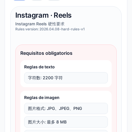
Instagram
·
Reels
Instagram Reels 硬性要求
Rules version:
2026.04.08-hard-rules-v1
Requisitos obligatorios
Reglas de texto
字符数
:
2200 字符
Reglas de imagen
图片格式
:
JPG、JPEG、PNG
图片大小
:
最多 8 MB