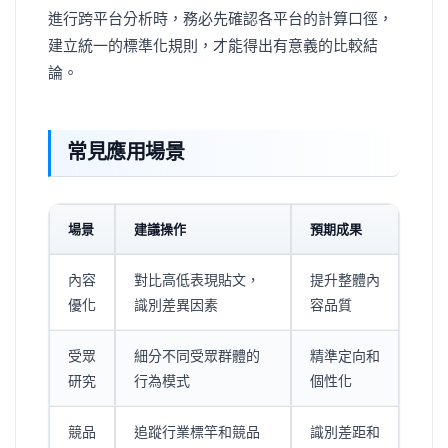
進行跨平台分析時，務必先確認各平台的計算口徑，
建立統一的標準化規則，才能得出有意義的比較結
論。
常見應用場景
場景
建議操作
預期成果
內容
對比高低表現貼文，
提升整體內
優化
識別差異因素
容品質
受眾
細分不同受眾群體的
精準定向和
研究
行為模式
個性化
競品
追蹤行業標竿和競品
識別差距和