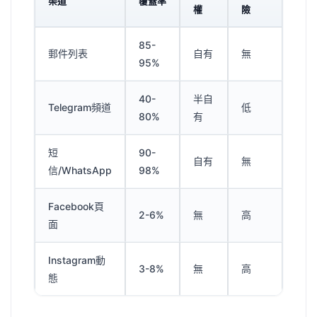
渠道
覆蓋率
權
險
85-
郵件列表
自有
無
95%
40-
半自
Telegram頻道
低
80%
有
短
90-
自有
無
信/WhatsApp
98%
Facebook頁
2-6%
無
高
面
Instagram動
3-8%
無
高
態