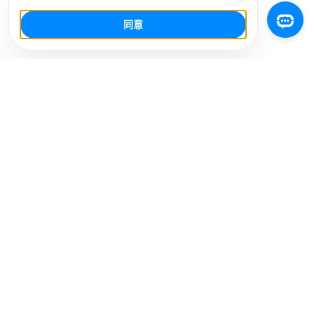
同意
你的社群媒體 AI 工作台，少幹活，多增長。
解決方案
社媒平台