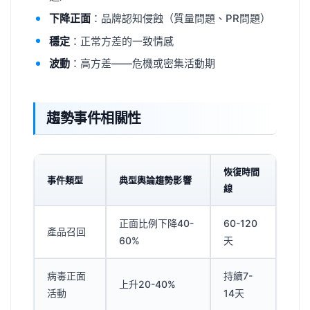
下降正面
：品牌認知侵蝕（質量問題、PR問題）
穩定
：正常方差的一致情感
波動
：高方差——危機或密集活動期
趨勢事件相關性
恢復時間
事件類型
典型輿論趨勢影響
線
正面比例下降40-
60-120
產品召回
60%
天
病毒正面
持續7-
上升20-40%
活動
14天