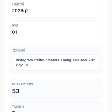
日期代碼
序號
生成名稱
instagram-traffic-creators-spring-sale-reel-202
6q2-01
CHARACTERS
53
TOKENS